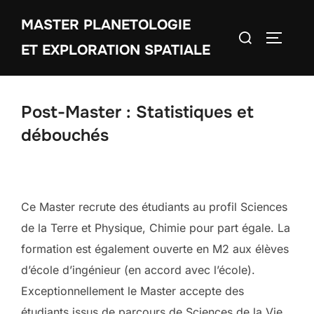
Aller
MASTER PLANETOLOGIE
au
Rechercher :
PERMUT
contenu
ET EXPLORATION SPATIALE
Post-Master : Statistiques et
débouchés
Ce Master recrute des étudiants au profil Sciences
de la Terre et Physique, Chimie pour part égale. La
formation est également ouverte en M2 aux élèves
d’école d’ingénieur (en accord avec l’école).
Exceptionnellement le Master accepte des
étudiants issus de parcours de Sciences de la Vie,